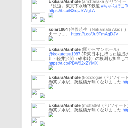
EkikaraManhole
(
am1tanaka
がリツイー
『鉄道』東京下水地下鉄道
#ちゃらぽこTw
https://t.co/B3iqUSWgLA
solar1964
(仲俣暁生（Nakamata Akio）)
えーッ…。
https://t.co/Ju9TmAgDJV
EkikaraManhole
(駅からマンホール)
@kokutetsu1987
JR東日本に行った編成
川 - 軽井沢間（碓氷峠）の検測も担当
https://t.co/PBW92xZYMX
EkikaraManhole
(
kozologue
がリツイート
御茶ノ水駅、跨線橋が無くなりました
ht
EkikaraManhole
(
moffattwt
がリツイート
御茶ノ水駅、跨線橋が無くなりました
ht