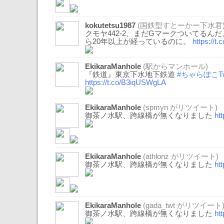
kokutetsu1987
(国鉄型すとーかー下水君
クモヤ442-2、まだGマークついてるん
ら20年以上が経っているのに。
https://t
EkikaraManhole
(駅からマンホール)
『鉄道』東京下水地下鉄道
#ちゃらぽこTw
https://t.co/B3iqUSWgLA
EkikaraManhole
(
spmyn
がリツイート)
御茶ノ水駅、跨線橋が無くなりました
ht
EkikaraManhole
(
athlonz
がリツイート)
御茶ノ水駅、跨線橋が無くなりました
ht
EkikaraManhole
(
gada_twt
がリツイート
御茶ノ水駅、跨線橋が無くなりました
ht