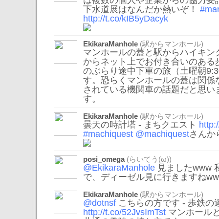
は複数の個人や企業からの協力要
下水道展はなんだか熱いぞ！
#man
http://t.co/kIB5yDacyk
EkikaraManhole
(駅からマンホール)
マンホールの蓋と駅からハイキン
からネット上でお付き合いのある
のぶらり途中下車の旅（土曜朝9:
す。恐らくマンホールの蓋は関係
されている機関車の話題だと思い
す。
EkikaraManhole
(駅からマンホール)
曇天の時計塔 - まちクエスト
http
#machiquest
@machiquest
さんか
posi_omega
(らいてう(ω))
@EkikaraManhole
見ましたwww
で、ディーゼル見に行きますねww
EkikaraManhole
(駅からマンホール)
@dotnsf
こちらの方です - 歩鉄の
http://t.co/52JvsImTst
マンホール