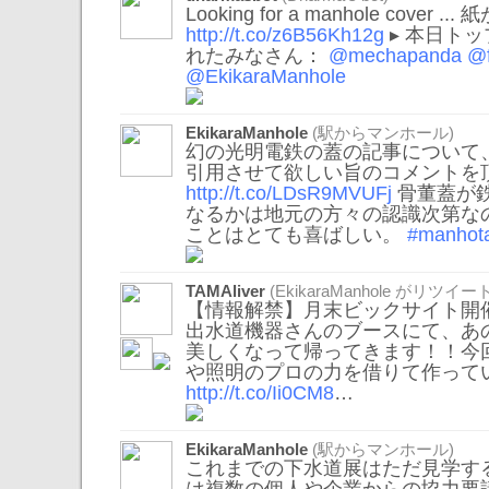
Looking for a manhole cover
http://t.co/z6B56Kh12g
▸ 本日ト
れたみなさん：
@mechapanda
@
@EkikaraManhole
EkikaraManhole
(駅からマンホール)
幻の光明電鉄の蓋の記事について
引用させて欲しい旨のコメントを
http://t.co/LDsR9MVUFj
骨董蓋が
なるかは地元の方々の認識次第な
ことはとても喜ばしい。
#manhota
TAMAliver
(
EkikaraManhole
がリツイート
【情報解禁】月末ビックサイト開催
出水道機器さんのブースにて、あ
美しくなって帰ってきます！！今
や照明のプロの力を借りて作って
http://t.co/Ii0CM8
…
EkikaraManhole
(駅からマンホール)
これまでの下水道展はただ見学す