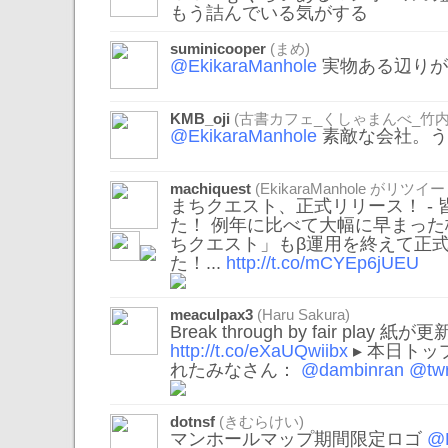
もう詰んでいる気がする
suminicooper
(まめ)
@EkikaraManhole
実物ある辺りが流
KMB_oji
(古書カフェ_くしゃまんべ_竹内
@EkikaraManhole
素敵な会社。う
machiquest
(
EkikaraManhole
がリツイー
まちクエスト、正式リリース！ -
た！ 例年に比べて大幅に早まっ
ちクエスト」もβ運用を終えて正
た！...
http://t.co/mCYEp6jUEU
meaculpax3
(Haru Sakura)
Break through by fair play
http://t.co/eXaUQwiibx
▸ 本日ト
れたみなさん：
@dambinran
@tw
dotnsf
(きむらけい)
マンホールマップ期間限定ロゴ
@E