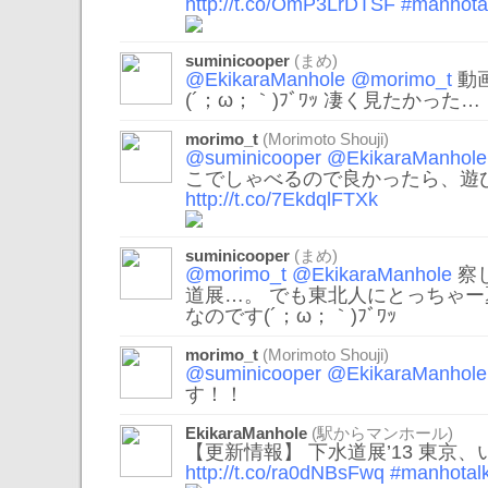
http://t.co/OmP3LrDTSF
#manhot
suminicooper
(まめ)
@EkikaraManhole
@morimo_t
動
(´；ω；｀)ﾌﾞﾜｯ 凄く見たかった…
morimo_t
(Morimoto Shouji)
@suminicooper
@EkikaraManhole
こでしゃべるので良かったら、遊
http://t.co/7EkdqlFTXk
suminicooper
(まめ)
@morimo_t
@EkikaraManhole
察
道展…。 でも東北人にとっちゃ
なのです(´；ω；｀)ﾌﾞﾜｯ
morimo_t
(Morimoto Shouji)
@suminicooper
@EkikaraManhole
す！！
EkikaraManhole
(駅からマンホール)
【更新情報】 下水道展’13 東京
http://t.co/ra0dNBsFwq
#manhotal