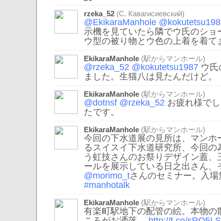
rzeka_52
(С. Кавагисиевский)
@EkikaraManhole
@kokutetsu198
示機を見ていたら隣でウ氏のショ
ウ型の被り物とウ色の上着を着て
EkikaraManhole
(駅からマンホール)
@rzeka_52
@kokutetsu1987
ウ氏
ました。生猫八は見たんだけど。
EkikaraManhole
(駅からマンホール)
@dotnsf
@rzeka_52
お疲れ様でし
たです。
EkikaraManhole
(駅からマンホール)
今回の下水道展の見所は、マンホ
るスイスイ下水道研究所、今回の
う虹技さんのお祭りデザイン蓋、
ールを展示している日之出さん、
@morimo_t
さんのセミナー。入場
#manhotalk
EkikaraManhole
(駅からマンホール)
有楽町駅地下の配管の絵。本物の
ころがお洒落。
http://t.co/sRO5L