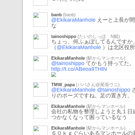
banb
(banb)
@EkikaraManhole
えーと上長が間
な
tainoshippo
(たいのしっぽ N鯖)
ちょっ、何ふぁぼしてるんですか
（
@EkikaraManhole
）は北区役所
EkikaraManhole
(駅からマンホール)
@tainoshippo
てかもう持ってた。
http://t.co/ABeoa9THtN
TMW_papa
(パパさん@尾張ウニ)
@EkikaraManhole
@tainoshippo
りのポーズですね。足の置き方。
EkikaraManhole
(駅からマンホール)
会社の私物を整理しようと丸１日
つかなくなって困っているなう
EkikaraManhole
(駅からマンホール)
６０ｋｇぐらいあるマンホールの