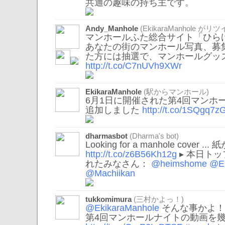
共通の趣味の持ち主です。
Andy_Manhole
(
EkikaraManhole
がリツイ
マンホールふた総合サイト「ひらけ
あなたの街のマンホール写真、募
た方には抽選で、マンホールグッ
http://t.co/C7nUVh9XWr
EkikaraManhole
(駅からマンホール)
6月1日に開催された第4回マンホ
追加しました
http://t.co/1SQgq7z
dharmasbot
(Dharma's bot)
Looking for a manhole cover
http://t.co/z6B56Kh12g
▸ 本日ト
れたみなさん：
@heimshome
@Ek
@Machiikan
tukkomimura
(三村かよっ！)
@EkikaraManhole
そんな事かよ！ 
第4回マンホールナイトの動画を