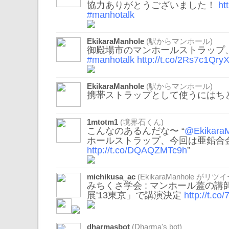
協力ありがとうございました！
ht
#manhotalk
EkikaraManhole
(駅からマンホール)
御殿場市のマンホールストラップ
#manhotalk
http://t.co/2Rs7c1Qry
EkikaraManhole
(駅からマンホール)
携帯ストラップとして使うにはち
1mtotm1
(境界石くん)
こんなのあるんだな〜 “
@Ekikara
ホールストラップ、今回は亜鉛合
http://t.co/DQAQZMTc9h
”
michikusa_ac
(
EkikaraManhole
がリツイ
みちくさ学会 : マンホール蓋の講
展'13東京」で講演決定
http://t.co
dharmasbot
(Dharma's bot)