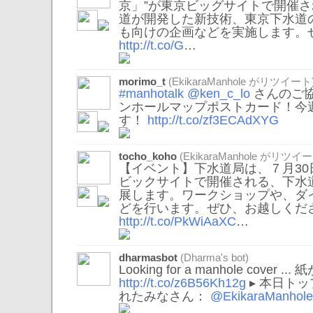
京」”が東京ビッグサイトで開催
道が開発した新技術、東京下水道
も向けの企画などを実施します。
http://t.co/G
…
morimo_t
(
EkikaraManhole
がリツイート
#manhotalk
@ken_c_lo
さんのご
ンホールマップポストカード！今
す！
http://t.co/zf3ECAdXYG
tocho_koho
(
EkikaraManhole
がリツイー
【イベント】下水道局は、７月30日(
ビックサイトで開催される、下水道
展します。ワークショップや、ダ
どを行います。ぜひ、お越しくだ
http://t.co/PkWiAaXC
…
dharmasbot
(Dharma's bot)
Looking for a manhole cover
http://t.co/z6B56Kh12g
▸ 本日ト
れたみなさん：
@EkikaraManhole