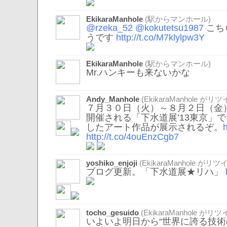
EkikaraManhole
(駅からマンホール)
@rzeka_52
@kokutetsu1987
こち
うです
http://t.co/M7klylpw3Y
EkikaraManhole
(駅からマンホール)
Mr.ハンキーも来ないかな
Andy_Manhole
(
EkikaraManhole
がリツイ
７月３０日（火）～８月２日（金
開催される「下水道展’13東京」
したアート作品が展示されるぞ。
http://t.co/4ouEnzCgb7
yoshiko_enjoji
(
EkikaraManhole
がリツイ
ブログ更新。「下水道展★リハ」
tocho_gesuido
(
EkikaraManhole
がリツイ
いよいよ明日から“世界に誇る技術