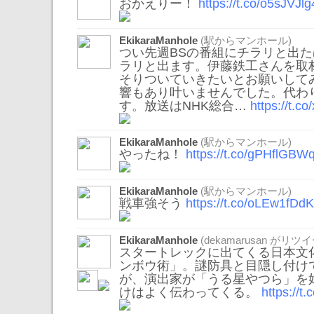
おかえりー！
https://t.co/o5sJVJlg
EkikaraManhole
(駅からマンホール)
つい先週BSの番組にチラリと出
ラリと出ます。伊藤鉄工さんを取
そりついていきたいとお願いして
響もあり叶いませんでした。代わ
す。放送はNHK総合…
https://t.
EkikaraManhole
(駅からマンホール)
やったね！
https://t.co/gPHflGBW
EkikaraManhole
(駅からマンホール)
戦車強そう
https://t.co/oLEw1fDd
EkikaraManhole
(
dekamarusan
がリツイ
スタートレックに出てくる日本文
ンボウ術」。謎防具と目隠し付け
が、演出家が「うる星やつら」を
けはよく伝わってくる。
https://t