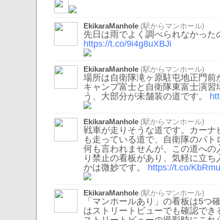
EkikaraManhole
(駅からマンホール)
先日は雨でよく調べられなかった
https://t.co/9i4g8uXBJi
EkikaraManhole
(駅からマンホール)
場所は自衛隊滝ヶ原駐屯地正門前
キャンプ富士と自衛隊東富士演習
う、大部分が未舗装の道です。
ht
EkikaraManhole
(駅からマンホール)
戦車が走りそうな道です。カーナ
も走っている道で、自衛隊のパト
何も言われませんが、この道への
り禁止の看板があり、気軽に立ち
かは微妙です。
https://t.co/KbRm
EkikaraManhole
(駅からマンホール)
「マンホールあり」の看板は5つ
はストリートビューでも確認でき