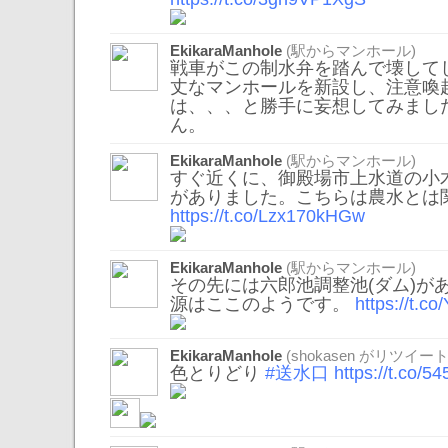
EkikaraManhole
(駅からマンホール)
戦車がこの制水弁を踏んで壊して
丈なマンホールを新設し、注意喚
は、、、と勝手に妄想してみまし
ん。
EkikaraManhole
(駅からマンホール)
すぐ近くに、御殿場市上水道の小
がありました。こちらは農水とは
https://t.co/Lzx170kHGw
EkikaraManhole
(駅からマンホール)
その先には六郎池調整池(ダム)があ
源はここのようです。
https://t.c
EkikaraManhole
(
shokasen
がリツイート
色とりどり
#送水口
https://t.co/