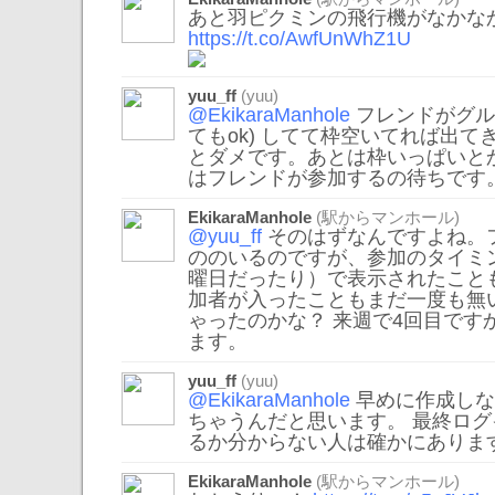
あと羽ピクミンの飛行機がなかな
https://t.co/AwfUnWhZ1U
yuu_ff
(yuu)
@EkikaraManhole
フレンドがグル
てもok) してて枠空いてれば出て
とダメです。あとは枠いっぱいと
はフレンドが参加するの待ちです
EkikaraManhole
(駅からマンホール)
@yuu_ff
そのはずなんですよね。
ののいるのですが、参加のタイミ
曜日だったり）で表示されたこと
加者が入ったこともまだ一度も無
ゃったのかな？ 来週で4回目です
ます。
yuu_ff
(yuu)
@EkikaraManhole
早めに作成しな
ちゃうんだと思います。 最終ロ
るか分からない人は確かにありま
EkikaraManhole
(駅からマンホール)