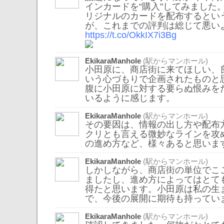
インカードを“購入"してみました
リジナルのカードを配布するとい
が、これまでの評判は総じて悪い
https://t.co/OkkIX7i3Bg
EkikaraManhole
(駅からマンホール)
小田原に、商店街に来てほしい、
いう心づもりで企画されたものと
腹に小田原に対する要らぬ恨みを
いるように感じます。
EkikaraManhole
(駅からマンホール)
その要因は、情報の出し方や配布
クリとも言える微妙なラインを攻
の進め方など、様々あると思いま
EkikaraManhole
(駅からマンホール)
しかしながら、商店街の単位でこ
ましたし、進め方によってはとて
得たと思います。小田原は私の生
で、今後の展開に期待も持ってい
EkikaraManhole
(駅からマンホール)