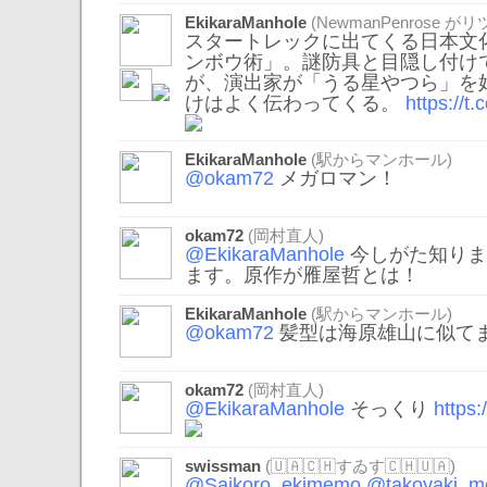
EkikaraManhole
(
NewmanPenrose
がリツ
スタートレックに出てくる日本文
ンボウ術」。謎防具と目隠し付け
が、演出家が「うる星やつら」を
けはよく伝わってくる。
https://t
EkikaraManhole
(駅からマンホール)
@okam72
メガロマン！
okam72
(岡村直人)
@EkikaraManhole
今しがた知りま
ます。原作が雁屋哲とは！
EkikaraManhole
(駅からマンホール)
@okam72
髪型は海原雄山に似て
okam72
(岡村直人)
@EkikaraManhole
そっくり
https
swissman
(🇺🇦🇨🇭すゐす🇨🇭🇺🇦)
@Saikoro_ekimemo
@takoyaki_