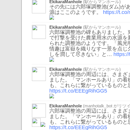
EkikaraManhole
(駅からマンホール)
その先には六郎塚調整池(ダム)があ
源はここのようです。
https://t.
EkikaraManhole
(駅からマンホール)
六郎塚調整池の碑もありました。
で打撃を受けた農業用水の水源を
られた調整池のようです。「風光
情趣は富嶽を織りなす一景を点じ
しを潤して尽きない」と…
https:
EkikaraManhole
(駅からマンホール)
六郎塚調整池の周辺には、さまざ
ました。「マンホールあり」の看
も、これらに繋がっているものと
https://t.co/EEEgRihGG5
EkikaraManhole
(
manhotalk_bot
がリツイ
六郎塚調整池の周辺には、さまざ
ました。「マンホールあり」の看
も、これらに繋がっているものと
https://t.co/EEEgRihGG5