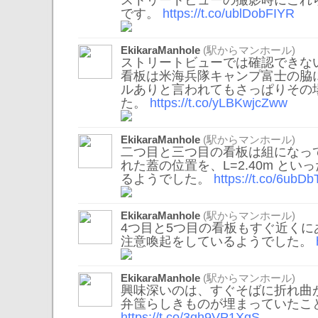
ストリートビューの撮影時にこれ
です。
https://t.co/ublDobFIYR
EkikaraManhole
(駅からマンホール)
ストリートビューでは確認できな
看板は米海兵隊キャンプ富士の脇
ルありと言われてもさっぱりその
た。
https://t.co/yLBKwjcZww
EkikaraManhole
(駅からマンホール)
二つ目と三つ目の看板は組になっ
れた蓋の位置を、L=2.40m と
るようでした。
https://t.co/6ub
EkikaraManhole
(駅からマンホール)
4つ目と5つ目の看板もすぐ近く
注意喚起をしているようでした。
EkikaraManhole
(駅からマンホール)
興味深いのは、すぐそばに折れ曲
弁筺らしきものが埋まっていたこ
https://t.co/3gh9VP1XgS