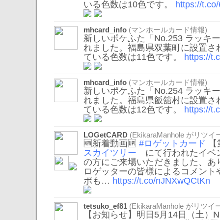
いる色数は10色です。
https://t.c
mhcard_info
(マンホールカード情報)
新しいポケふた「No.253 ラッ
れました。福島県双葉町に設置さ
ている色数は11色です。
https://t
mhcard_info
(マンホールカード情報)
新しいポケふた「No.254 ラッ
れました。福島県飯舘村に設置さ
ている色数は12色です。
https://
LOGetCARD
(
EkikaraManhole
がリツイー
🆕新着動画🆙
#ロゲットカード
【
スカイツリー
にて行われたイベント
の方にご来場いただきました、あり
ロゲッターの皆様によるコメント
ポも…
https://t.co/nJNXwQCtKn
tetsuko_ef81
(
EkikaraManhole
がリツイー
【お知らせ】明日5月14日（土）N