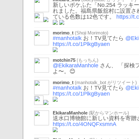
新しいポケふた「No.254 ラッ
れました。福島県飯舘村に設置さ
ている色数は12色です。
https://
morimo_t
(Shoji Morimoto)
#manhotalk
お！TV見てたら
@Eki
https://t.co/1PlkgByaen
motchin75
(もっちん)
@EkikaraManhole
さん、 「探検
よ〜。😊
morimo_t
(
manhotalk_bot
がリツイート)
#manhotalk
お！TV見てたら
@Eki
https://t.co/1PlkgByaen
EkikaraManhole
(駅からマンホール)
送水口博物館に新しい資料を寄贈
https://t.co/4ONQFxsmnA