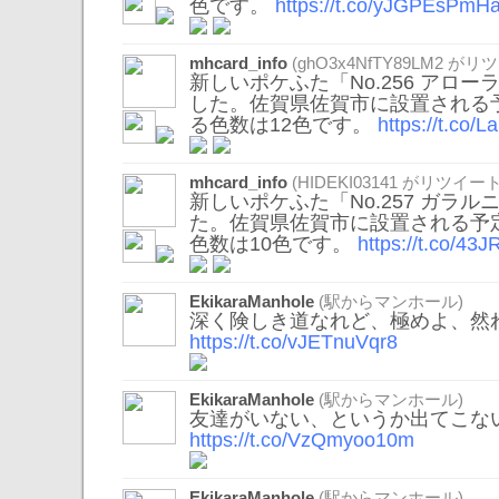
色です。
https://t.co/yJGPEsPmH
mhcard_info
(
ghO3x4NfTY89LM2
がリツ
新しいポケふた「No.256 アロ
した。佐賀県佐賀市に設置される
る色数は12色です。
https://t.co/
mhcard_info
(
HIDEKI03141
がリツイート
新しいポケふた「No.257 ガラ
た。佐賀県佐賀市に設置される予
色数は10色です。
https://t.co/4
EkikaraManhole
(駅からマンホール)
深く険しき道なれど、極めよ、然
https://t.co/vJETnuVqr8
EkikaraManhole
(駅からマンホール)
友達がいない、というか出てこな
https://t.co/VzQmyoo10m
EkikaraManhole
(駅からマンホール)