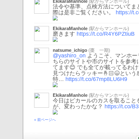
EkikaraManhole
(駅からマンホール)
法令や基準、点検方法についてま
際は是非ご覧ください。
https://
EkikaraManhole
(駅からマンホール)
磨きます
https://t.co/R4Y6PZtiuB
natsume_ichigo
(棗 一期)
@yashiro_on
ようこそ、マンホーラ
ちらのサイトや市のサイトを参考
てます😊 でも全てが載ってるわ
見つけたらラッキー🤞🏻😆とい
特…
https://t.co/67mp8LU6H9
EkikaraManhole
(駅からマンホール)
今日はピカールのカスを取ること
が、変わったかな？
https://t.co/
« 前ページへ