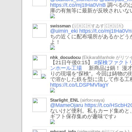
https://t.co/mj1tHa0VnB
調べるのは
庫の有無等に最新が反映されいな
swissman
(🇺🇦🇨🇭すゐす🇨🇭🇺🇦)
@uimin_eki
https://t.co/mj1tHa0V
ちの近くに配布場所があるかどう
よ！
nhk_docudocu
(
EkikaraManhole
がリツイ
【21日午後0:15】
#探検ファクト
ンホール工場
新商品は鍋！ 漫
りの現場を“探検”。今回は鋳物の
で溶かした鉄を型に流して作る工
https://t.co/LDSPMVfagY
Starlight_ENL
(airforceaya)
@MameOjaru
https://t.co/HScb
ないけど便利。私もカード集めと
ギフト保存集めが趣味です♪
mhcard_info
(
oideyoiitate
がリツイート)