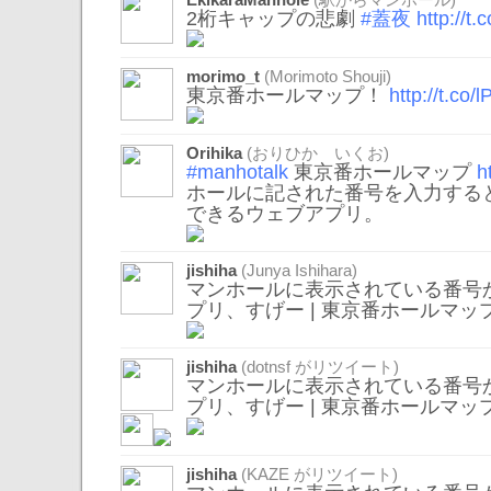
EkikaraManhole
(駅からマンホール)
2桁キャップの悲劇
#蓋夜
http://t
morimo_t
(Morimoto Shouji)
東京番ホールマップ！
http://t.co/
Orihika
(おりひか いくお)
#manhotalk
東京番ホールマップ
h
ホールに記された番号を入力する
できるウェブアプリ。
jishiha
(Junya Ishihara)
マンホールに表示されている番号
プリ、すげー | 東京番ホールマッ
jishiha
(
dotnsf
がリツイート)
マンホールに表示されている番号
プリ、すげー | 東京番ホールマッ
jishiha
(
KAZE
がリツイート)