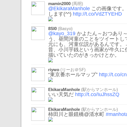
mamin2000
(馬明)
@EkikaraManhole
この画像です。
します(^^)
http://t.co/VdZTYEHD
8SI0
(Basyo)
@kayo_319
かよたん～おつあり～
う、昼間河童のことをツイートし
元にも、河童伝説があるんです。
昔、小川芋銭という画家が牛久に
描いていたのがきっかけとか。
riywo
(りーお＠SF)
“東京番ホールマップ”
http://t.co
EkikaraManhole
(駅からマンホール)
いい天気だ
http://t.co/IuJhssZQ
EkikaraManhole
(駅からマンホール)
柿田川と眼鏡橋@清水町
#manhota