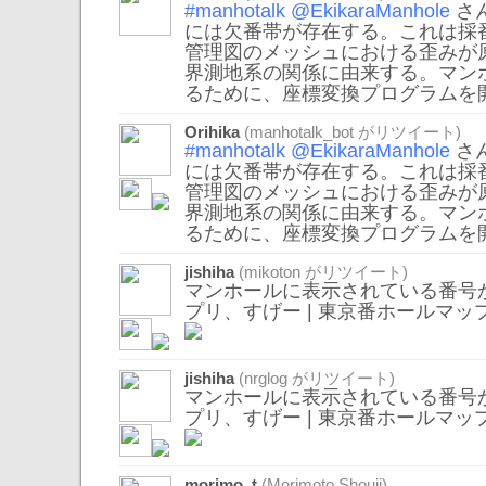
#manhotalk
@EkikaraManhole
さ
には欠番帯が存在する。これは採
管理図のメッシュにおける歪みが
界測地系の関係に由来する。マン
るために、座標変換プログラムを
Orihika
(
manhotalk_bot
がリツイート)
#manhotalk
@EkikaraManhole
さ
には欠番帯が存在する。これは採
管理図のメッシュにおける歪みが
界測地系の関係に由来する。マン
るために、座標変換プログラムを
jishiha
(
mikoton
がリツイート)
マンホールに表示されている番号
プリ、すげー | 東京番ホールマッ
jishiha
(
nrglog
がリツイート)
マンホールに表示されている番号
プリ、すげー | 東京番ホールマッ
morimo_t
(Morimoto Shouji)