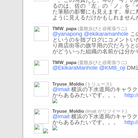
ー。この写真だと、琴の「今」の
るのは、佐の「左」の「ノ」を「
た筆順の影響にも見えます。単に
ように見えるだけかもしれません
TMW_papa
(蓋散歩びと@尾張ウニ)
@yanapong
@ekikaramanhole
こ
というのを拙ブログにコメントい
り商店街等の旗竿用の穴だろうと
がどういった組織の名前かは分か
TMW_papa
(蓋散歩びと@尾張ウニ)
@EkikaraManhole
@KMB_oji
DM
Tryuse_Moldio
(トリュース)
@imait
横浜の下水道局のキャラクタ
からあるみたいです。。。
http:
Tryuse_Moldio
(
imait
がリツイート)
@imait
横浜の下水道局のキャラクタ
からあるみたいです。。。
http: