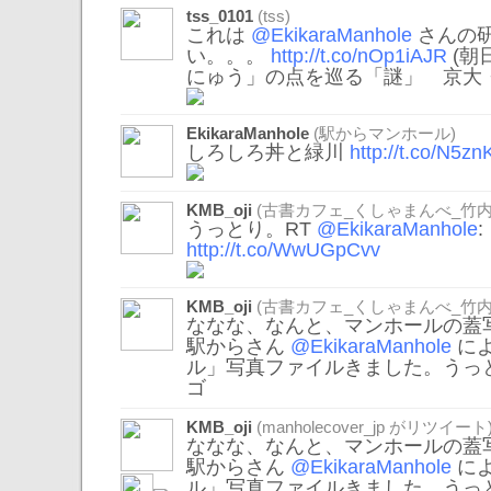
tss_0101
(tss)
これは
@EkikaraManhole
さんの
い。。。
http://t.co/nOp1iAJR
(朝
にゅう」の点を巡る「謎」 京大・阿
EkikaraManhole
(駅からマンホール)
しろしろ丼と緑川
http://t.co/N5z
KMB_oji
(古書カフェ_くしゃまんべ_竹内
うっとり。RT
@EkikaraManhole
http://t.co/WwUGpCvv
KMB_oji
(古書カフェ_くしゃまんべ_竹内
ななな、なんと、マンホールの蓋
駅からさん
@EkikaraManhole
に
ル」写真ファイルきました。うっ
ゴ
KMB_oji
(
manholecover_jp
がリツイート
ななな、なんと、マンホールの蓋
駅からさん
@EkikaraManhole
に
ル」写真ファイルきました。うっ