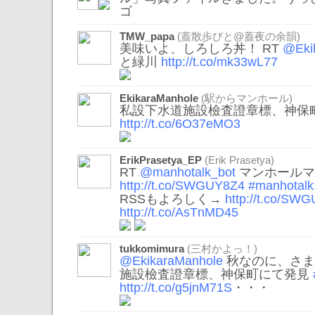
ゴ
TMW_papa
(蓋散歩びと@蓋夜の余韻)
美味いよ、しろしろ丼！ RT
@Eki
と緑川
http://t.co/mk33wL77
EkikaraManhole
(駅からマンホール)
私設下水道施設檢査證章標、神保
http://t.co/6O37eMO3
ErikPrasetya_EP
(Erik Prasetya)
RT
@manhotalk_bot
マンホールマ
http://t.co/SWGUY8Z4
#manhotalk
RSSもよろしく→
http://t.co/SW
http://t.co/AsTnMD45
tukkomimura
(三村かよっ！)
@EkikaraManhole
秋なのに、さまぁ
施設檢査證章標、神保町にて発見
http://t.co/g5jnM71S
・・・