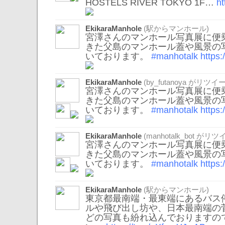
HOSTELS RIVER TOKYO 1F…
h
EkikaraManhole
(駅からマンホール)
宮澤さんのマンホール写真展に便
きた父島のマンホール蓋や風景の
いております。
#manhotalk
https
EkikaraManhole
(
by_futanoya
がリツイー
宮澤さんのマンホール写真展に便
きた父島のマンホール蓋や風景の
いております。
#manhotalk
https
EkikaraManhole
(
manhotalk_bot
がリツイ
宮澤さんのマンホール写真展に便
きた父島のマンホール蓋や風景の
いております。
#manhotalk
https
EkikaraManhole
(駅からマンホール)
東京都最南端・最東端にあるバス
ルや飛び出し坊や、日本最南端の
どの写真も紛れ込んでおりますの