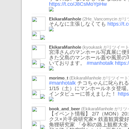
https://t.co/J8CsMoYpHw
EkikaraManhole
(
2He_Vancomycin
がリ
そんなに主張しなくても
https://t
EkikaraManhole
(
kyoukask
がリツイート
宮澤さんのマンホール写真展に便
きた父島のマンホール蓋や風景の
いております。
#manhotalk
https
morimo_t
(
EkikaraManhole
がリツイート
#manhotalk
チコちゃんに叱られる!
1/15（土）にマンホールネタ登
インタビューに答えました！
http
book_and_beer
(
EkikaraManhole
がリツ
【イベント情報】 2/7（MON）20:
クス×片手袋研究家× 鉄蓋観賞愛
角狸研究家 「令和の路上観察大全