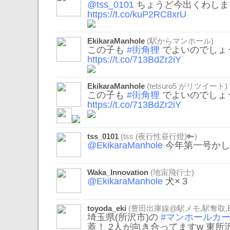
@tss_0101
ちょうど今出くわしま
https://t.co/kuP2RC8xrU
EkikaraManhole
(駅からマンホール)
この子も
#街角狸
でよいのでしょ
https://t.co/713BdZr2iY
EkikaraManhole
(
tetsuro5
がリツイート)
この子も
#街角狸
でよいのでしょ
https://t.co/713BdZr2iY
tss_0101
(tss (夜行性昼行燈)🔑)
@EkikaraManhole
今年第一号かし
Waka_Innovation
(地宙飛行士)
@EkikaraManhole
犬×３
toyoda_eki
(豊田出庫線@駅メモ,駅奪取,E
埼玉県(所沢市)の
#マンホールカ
蓋！ 2人が向き合ってますw 東