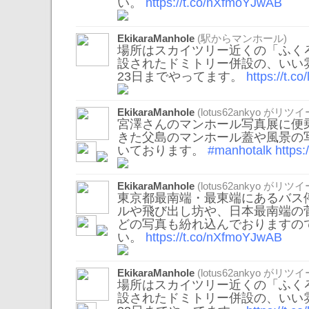
い。
https://t.co/nXfmoYJwAB
EkikaraManhole
(駅からマンホール)
場所はスカイツリー近くの「ふくろ
設されたドミトリー併設の、いい
23日までやってます。
https://t.c
EkikaraManhole
(
lotus62ankyo
がリツイ
宮澤さんのマンホール写真展に便
きた父島のマンホール蓋や風景の
いております。
#manhotalk
https
EkikaraManhole
(
lotus62ankyo
がリツイ
東京都最南端・最東端にあるバス
ルや飛び出し坊や、日本最南端の
どの写真も紛れ込んでおりますの
い。
https://t.co/nXfmoYJwAB
EkikaraManhole
(
lotus62ankyo
がリツイ
場所はスカイツリー近くの「ふくろ
設されたドミトリー併設の、いい