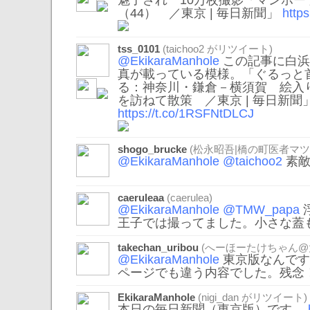
魅了され 10万枚撮影「マンホ
（44） ／東京 | 毎日新聞」
http
tss_0101
(
taichoo2
がリツイート)
@EkikaraManhole
この記事に白浜
真が載っている模様。「ぐるっと
る：神奈川・鎌倉－横須賀 絵入
を訪ねて散策 ／東京 | 毎日新聞
https://t.co/1RSFNtDLCJ
shogo_brucke
(松永昭吾|橋の町医者マツ
@EkikaraManhole
@taichoo2
素敵
caeruleaa
(caerulea)
@EkikaraManhole
@TMW_papa
王子では撮ってました。小さな蓋
takechan_uribou
(へーほーたけちゃん@
@EkikaraManhole
東京版なんです
ページでも違う内容でした。残念
EkikaraManhole
(
nigi_dan
がリツイート)
本日の毎日新聞（東京版）です。