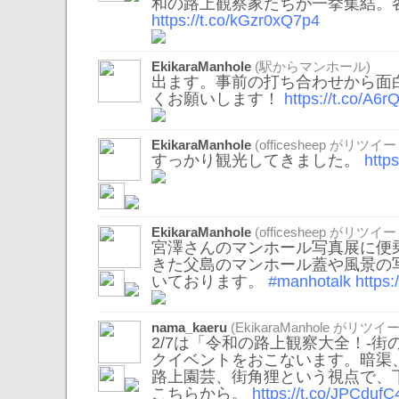
和の路上観察家たちが一挙集結。
https://t.co/kGzr0xQ7p4
EkikaraManhole
(駅からマンホール)
出ます。事前の打ち合わせから面
くお願いします！
https://t.co/A6
EkikaraManhole
(
officesheep
がリツイー
すっかり観光してきました。
http
EkikaraManhole
(
officesheep
がリツイー
宮澤さんのマンホール写真展に便
きた父島のマンホール蓋や風景の
いております。
#manhotalk
https
nama_kaeru
(
EkikaraManhole
がリツイー
2/7は「令和の路上観察大全！-街
クイベントをおこないます。暗渠
路上園芸、街角狸という視点で、
こちらから。
https://t.co/JPCdufC