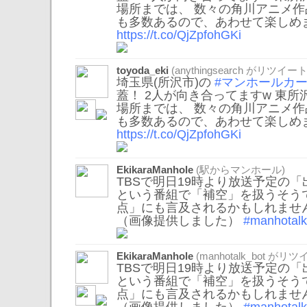
場所までは、 数々の角川アニメ
も多数あるので、あわせて楽しめ
https://t.co/QjZpfohGKi
toyoda_eki
(
anythingsearch
がリツイート
埼玉県(所沢市)の
#マンホールカ
蓋！ 2人が向き合ってますw 東
場所までは、 数々の角川アニメ
も多数あるので、あわせて楽しめ
https://t.co/QjZpfohGKi
EkikaraManhole
(駅からマンホール)
TBSで明日19時より放送予定の
という番組で「補空」を扱うそう
点」にも言及されるかもしれませ
（画像提供しました）
#manhotalk
EkikaraManhole
(
manhotalk_bot
がリツイ
TBSで明日19時より放送予定の
という番組で「補空」を扱うそう
点」にも言及されるかもしれませ