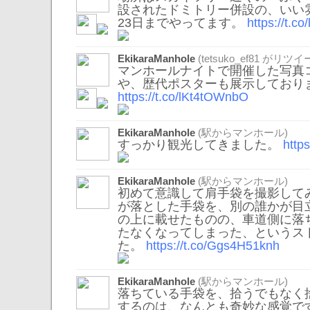
設されたドミトリー併設の、いい
23日までやってます。
https://t.c
EkikaraManhole
(
tetsuko_ef81
がリツイー
マンホールナイトで開催した写真
や、歴代ポスターも展示しており
https://t.co/lKt4tOWnbO
EkikaraManhole
(駅からマンホール)
すっかり観光してきました。
http
EkikaraManhole
(駅からマンホール)
初めて意識して肩手袋を撮影して
が落とした手袋を、別の誰かが目
の上に載せたものの、車道側に落
たなくなってしまった、というス
た。
https://t.co/Ggs4H51knh
EkikaraManhole
(駅からマンホール)
落ちている手袋を、拾うでもなく
するのは、なんとも奇妙な感覚で