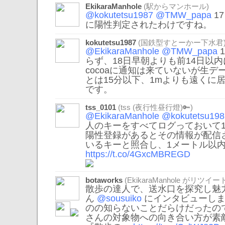
EkikaraManhole
(駅からマンホール)
@kokutetsu1987
@TMW_papa
1
に陽性判定されたわけですね。
kokutetsu1987
(国鉄型すとーかー下水君
@EkikaraManhole
@TMW_papa
らず、18日早朝よりも前14日以
cocoaに通知は来ていないが生
とは15分以下、1mよりも遠くに
です。
tss_0101
(tss (夜行性昼行燈)🔑)
@EkikaraManhole
@kokutetsu198
人のキーをすべてログっておいて
陽性登録があるとその情報が配信
いるキーと照合し、1メートル以内
https://t.co/4GxcMBREGD
botaworks
(
EkikaraManhole
がリツイート
散歩の達人で、送水口を探究し魅力
ん
@sousuiko
にインタビューしま
のの知らないことだらけだったので
さんの対象物への向き合い方が素