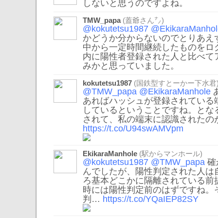
しないと思うのですよね。
TMW_papa
(蓋爺さん㌨)
@kokutetsu1987
@EkikaraManhol
かどうか分からないのでとりあえ
中から一定時間継続したものをロ
内に陽性者登録された人と比べて
みかと思っていました。
kokutetsu1987
(国鉄型すとーかー下水君
@TMW_papa
@EkikaraManhole
あればハッシュが登録されている
しているということですね。とな
されて、私の端末に認識されたの
https://t.co/U94swAMVpm
EkikaraManhole
(駅からマンホール)
@kokutetsu1987
@TMW_papa
確
んでしたが、陽性判定された人は
ろ基本どこかに隔離されている前
時には陽性判定前のはずですね。
判…
https://t.co/YQaIEP82SY