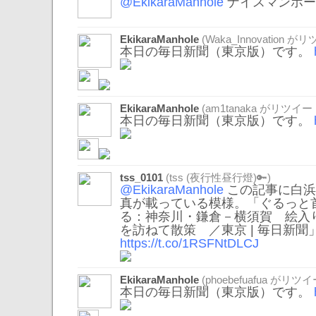
@EkikaraManhole
ナイスマンホー
EkikaraManhole
(
Waka_Innovation
がリツ
本日の毎日新聞（東京版）です。
EkikaraManhole
(
am1tanaka
がリツイー
本日の毎日新聞（東京版）です。
tss_0101
(tss (夜行性昼行燈)🔑)
@EkikaraManhole
この記事に白浜
真が載っている模様。「ぐるっと
る：神奈川・鎌倉－横須賀 絵入
を訪ねて散策 ／東京 | 毎日新聞
https://t.co/1RSFNtDLCJ
EkikaraManhole
(
phoebefuafua
がリツイ
本日の毎日新聞（東京版）です。