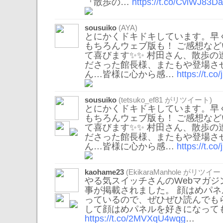
『散歩の…
https://t.co/CvlWJ83D
sousuiko
(AYA)
とにかくドキドキしています。早
もちろんウェブ版も！ ご感想な
て喜びます✨✨ 村田さん、散歩の
ださった館長様、またもや登場さ
ん…皆様に心から感…
https://t.c
sousuiko
(
tetsuko_ef81
がリツイート)
とにかくドキドキしています。早
もちろんウェブ版も！ ご感想な
て喜びます✨✨ 村田さん、散歩の
ださった館長様、またもや登場さ
ん…皆様に心から感…
https://t.c
kaohame23
(
EkikaraManhole
がリツイー
やる気スイッチさんのWebマガジ
事が掲載されました。 顔はめパ
っているので、ぜひぜひ読んでも
して顔はめパネルを好きになって
https://t.co/2MVXqU4wqg
…