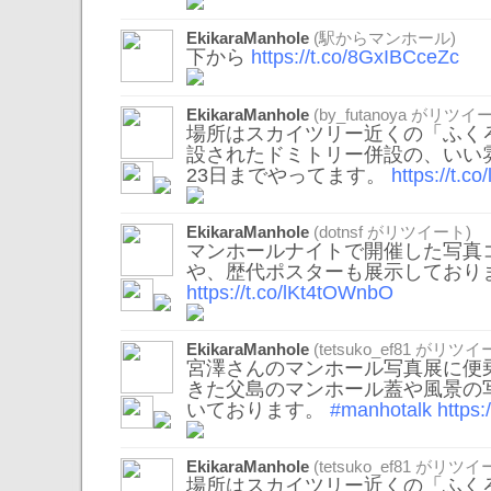
EkikaraManhole
(駅からマンホール)
下から
https://t.co/8GxIBCceZc
EkikaraManhole
(
by_futanoya
がリツイー
場所はスカイツリー近くの「ふくろ
設されたドミトリー併設の、いい
23日までやってます。
https://t.c
EkikaraManhole
(
dotnsf
がリツイート)
マンホールナイトで開催した写真
や、歴代ポスターも展示しており
https://t.co/lKt4tOWnbO
EkikaraManhole
(
tetsuko_ef81
がリツイー
宮澤さんのマンホール写真展に便
きた父島のマンホール蓋や風景の
いております。
#manhotalk
https
EkikaraManhole
(
tetsuko_ef81
がリツイー
場所はスカイツリー近くの「ふくろ