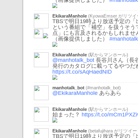
（画像提供しました）
#manhotalk
EkikaraManhole
(
KyowaEmser
がリツイ
TBSで明日19時より放送予定の
という番組で「補空」を扱うそう
点」にも言及されるかもしれませ
（画像提供しました）
#manhotalk
EkikaraManhole
(駅からマンホール)
@manhotalk_bot
長谷川さん（長谷
発行のカタログに載ってるやつだ
https://t.co/sAqHaedNID
manhotalk_bot
(#manhotalk_bot)
@EkikaraManhole
あらあら
EkikaraManhole
(駅からマンホール)
始まった？
https://t.co/mCm1PXZ
EkikaraManhole
(
betafujihara
がリツイー
TBSで明日19時より放送予定の