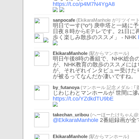
https://t.co/p4M7N4YgA8
sanpocafe
(
EkikaraManhole
がリツイート
明日でーす(^o^) 庚申塔と一緒に
日夜８時からEテレです。21日に再
歩く楽しみ散歩のススメ」 - NHK
EkikaraManhole
(駅からマンホール)
明日午後8時の番組で、NHK総合
が、NHK教育の散歩のススメに
が、それぞれインタビュー受けた
が被るってなんだか凄いですね。
by_futanoya
(マンホール 記念メダル : ｢
じわじわとマンホールが 世間に
https://t.co/YZdkdTU9bE
takechan_uribou
(へーほーたけちゃん@
@EkikaraManhole
2番組録画が全
EkikaraManhole
(駅からマンホール)