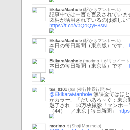
EkikaraManhole
(駅からマンホール)
記事中では一言も言及されていま
図柄が活用されているのは嬉しい
https://t.co/vpQoQyE8sN
EkikaraManhole
(駅からマンホール)
本日の毎日新聞（東京版）です。
EkikaraManhole
(
morimo_t
がリツイート
本日の毎日新聞（東京版）です。
tss_0101
(tss (夜行性昼行燈)🔑)
@EkikaraManhole
無課金ではほと
がカラー。「だいあろ～ぐ：東京
魅了され 10万枚撮影「マンホ
（44） ／東京 | 毎日新聞」
http
morimo_t
(Shoji Morimoto)