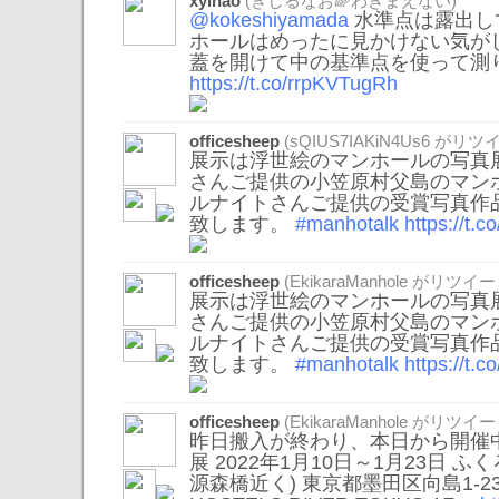
xylnao
(きしるなお🌈わきまえない)
@kokeshiyamada
水準点は露出し
ホールはめったに見かけない気が
蓋を開けて中の基準点を使って測
https://t.co/rrpKVTugRh
officesheep
(
sQIUS7IAKiN4Us6
がリツイ
展示は浮世絵のマンホールの写真
さんご提供の小笠原村父島のマン
ルナイトさんご提供の受賞写真作
致します。
#manhotalk
https://t.
officesheep
(
EkikaraManhole
がリツイー
展示は浮世絵のマンホールの写真
さんご提供の小笠原村父島のマン
ルナイトさんご提供の受賞写真作
致します。
#manhotalk
https://t.
officesheep
(
EkikaraManhole
がリツイー
昨日搬入が終わり、本日から開催
展 2022年1月10日～1月23日 ふ
源森橋近く) 東京都墨田区向島1-23-3