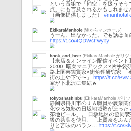
という番組で「補空」を扱うそう
点」にも言及されるかもしれませ
（画像提供しました）
#manhotalk
EkikaraManhole
(駅からマンホール)
うーん、出なかった。でも話は面
https://t.co/4QDWcFwyby
book_and_beer
(
EkikaraManhole
がリツ
【来店＆オンライン配信イベント】202
20:00- 暗渠マニアックス×片手
路上園芸鑑賞家×街角狸研究家 「
街の上や下で〜」
https://t.co/Bv
家が下北沢に集結🔥
tokyoshashinbu
(
EkikaraManhole
がリツ
静岡県掛川市のＪＡ職員や農業関
化やる気塾の日坂地域塾が造った
茶地ビール」。 日坂地区の協同
級の茶葉を使用。「上質茶をふん
りと苦味のバラン…
https://t.co/