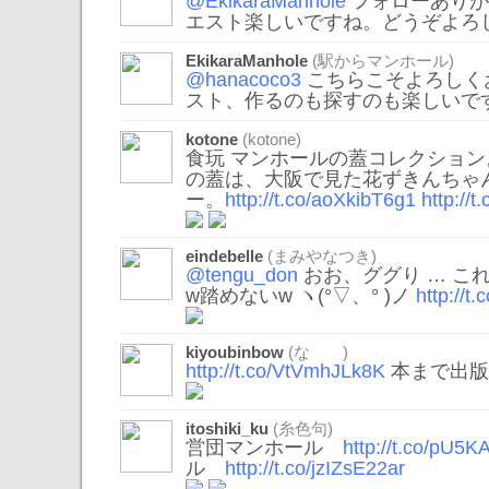
@EkikaraManhole
フォローありが
エスト楽しいですね。どうぞよろ
EkikaraManhole
(駅からマンホール)
@hanacoco3
こちらこそよろしく
スト、作るのも探すのも楽しいで
kotone
(kotone)
食玩 マンホールの蓋コレクショ
の蓋は、大阪で見た花ずきんちゃ
ー。
http://t.co/aoXkibT6g1
http://
eindebelle
(まみやなつき)
@tengu_don
おお、ググり … こ
w踏めないw ヽ(°▽、° )ノ
http://
kiyoubinbow
(な )
http://t.co/VtVmhJLk8K
本まで出版
itoshiki_ku
(糸色句)
営団マンホール
http://t.co/pU5
ル
http://t.co/jzIZsE22ar