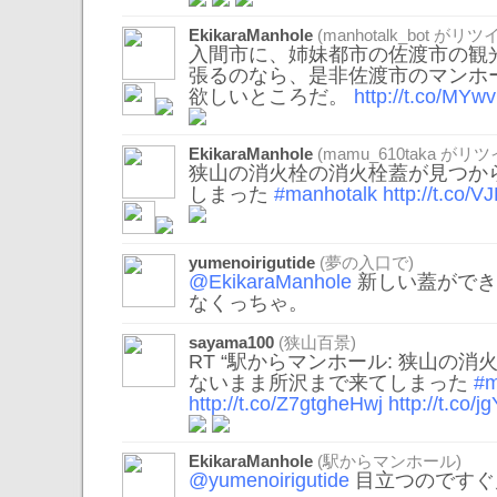
EkikaraManhole
(
manhotalk_bot
がリツイ
入間市に、姉妹都市の佐渡市の観
張るのなら、是非佐渡市のマンホ
欲しいところだ。
http://t.co/M
EkikaraManhole
(
mamu_610taka
がリツ
狭山の消火栓の消火栓蓋が見つか
しまった
#manhotalk
http://t.co/
yumenoirigutide
(夢の入口で)
@EkikaraManhole
新しい蓋ができ
なくっちゃ。
sayama100
(狭山百景)
RT “駅からマンホール: 狭山の
ないまま所沢まで来てしまった
#m
http://t.co/Z7gtgheHwj
http://t.co/
EkikaraManhole
(駅からマンホール)
@yumenoirigutide
目立つのですぐ