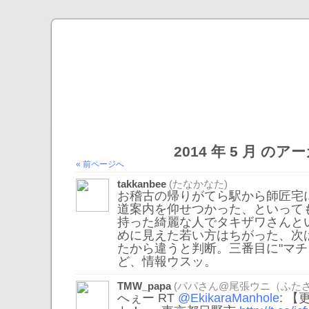
2014 年 5 月 の
« 前ページへ
takkanbee
(たなかなた)
お稽古の帰りがてら駅から師匠宅
道案内を仰せつかった、といって
持った綺麗な人でタキザワさんと
めに見えた若い方はちがった、次
たから違うと判断。三番目に"マチ
ど、情報ウスッ。
TMW_papa
(パパさん@尾張ウニ（ふたさ
へぇー RT
@EkikaraManhole
: 