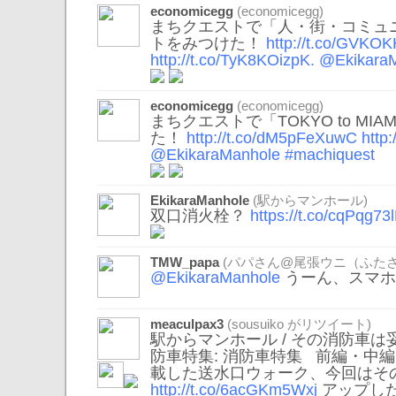
economicegg
(economicegg)
まちクエストで「人・街・コミュ
トをみつけた！
http://t.co/GVKO
http://t.co/TyK8KOizpK.
@Ekikara
economicegg
(economicegg)
まちクエストで「TOKYO to MI
た！
http://t.co/dM5pFeXuwC
http
@EkikaraManhole
#machiquest
EkikaraManhole
(駅からマンホール)
双口消火栓？
https://t.co/cqPqg73
TMW_papa
(パパさん@尾張ウニ（ふたさ
@EkikaraManhole
うーん、スマホ
meaculpax3
(
sousuiko
がリツイート)
駅からマンホール / その消防車は
防車特集: 消防車特集 前編・中
載した送水口ウォーク、今回はその
http://t.co/6acGKm5Wxj
アップし