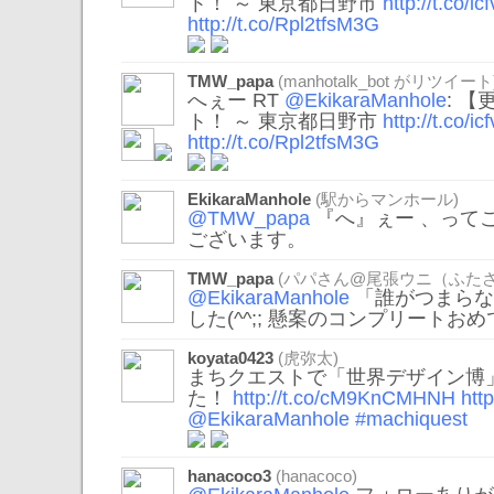
ト！ ～ 東京都日野市
http://t.co/i
http://t.co/Rpl2tfsM3G
TMW_papa
(
manhotalk_bot
がリツイート
へぇー RT
@EkikaraManhole
: 
ト！ ～ 東京都日野市
http://t.co/i
http://t.co/Rpl2tfsM3G
EkikaraManhole
(駅からマンホール)
@TMW_papa
『へ』ぇー 、って
ございます。
TMW_papa
(パパさん@尾張ウニ（ふたさ
@EkikaraManhole
「誰がつまらな
した(^^;; 懸案のコンプリート
koyata0423
(虎弥太)
まちクエストで「世界デザイン博
た！
http://t.co/cM9KnCMHNH
htt
@EkikaraManhole
#machiquest
hanacoco3
(hanacoco)