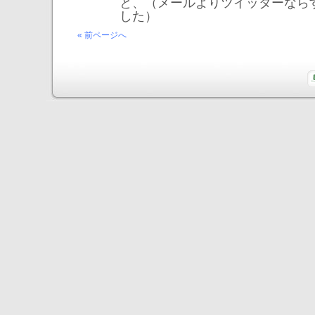
と、（メールよりツイッターなら
した）
« 前ページへ