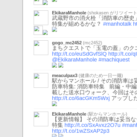
EkikaraManhole
(
shokasen
がリツイート
武蔵野市の消火栓「消防車の歴史
特集が組めるかな？
#manhotalk
h
gogo_mc2452
(mc2452)
まちクエストで「玉電の蓋」のク
http://t.co/euSdGvfSlQ
http://t.co
@EkikaraManhole
#machiquest
meaculpax3
(健康のため一日一麺)
駅からマンホール / その消防車は
防車特集: 消防車特集 前編・中
載した送水口ウォーク、今回はその
http://t.co/6acGKm5Wxj
アップし
EkikaraManhole
(駅からマンホール)
【更新情報】 その消防車は妥当な
特集
http://t.co/SxAvxz2O7u
#manh
http://t.co/1wZSxAP2p3