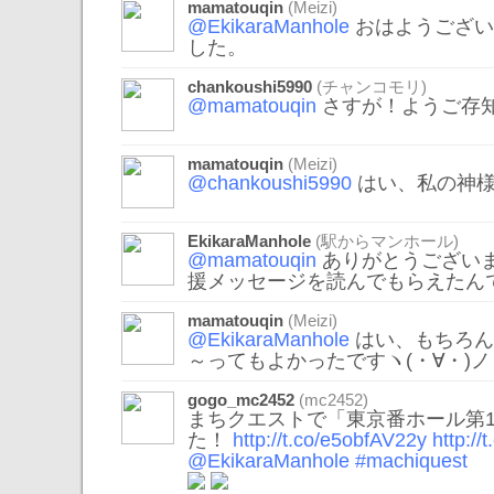
mamatouqin
(Meizi)
@EkikaraManhole
おはようございま
した。
chankoushi5990
(チャンコモリ)
@mamatouqin
さすが！ようご存知で
mamatouqin
(Meizi)
@chankoushi5990
はい、私の神様な
EkikaraManhole
(駅からマンホール)
@mamatouqin
ありがとうござい
援メッセージを読んでもらえたん
mamatouqin
(Meizi)
@EkikaraManhole
はい、もちろん
～ってもよかったですヽ(・∀・)ノ
gogo_mc2452
(mc2452)
まちクエストで「東京番ホール第
た！
http://t.co/e5obfAV22y
http:/
@EkikaraManhole
#machiquest