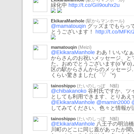
EkikaraManhole
(駅からマンホール)
緑化中
http://t.co/GiI9ouhx2u
EkikaraManhole
(駅からマンホール)
@mamatouqin
グッズまでもらっ
とうございます！
http://t.co/MF
mamatouqin
(Meizi)
@EkikaraManhole
わあ！いいなぁ
からさんのお祝いメッセージ、と
た。おめでとうございます(о´∀`о
区の駅からさんからのメッセージ
くらい驚きました(゜▽゜*)
tainoshippo
(たいのしっぽ N鯖)
@chibakanoko
谷村氏ですか、ツ
としても利用できます、とりあえ
@EkikaraManhole
@mamin2000
してみてください、色々と情報が
tainoshippo
(たいのしっぽ N鯖)
@EkikaraManhole
八王子の明治橋
川町のどこに同じ蓋があったか聞