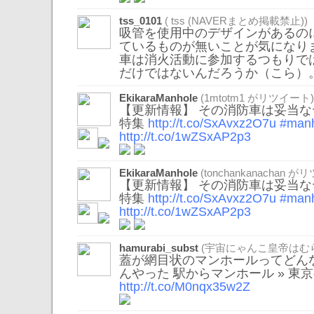
tss_0101
( tss (NAVERまとめ掲載禁止))
吸管を使用中のデザインがあるの
ているものが無いことが気になり
車は消火活動に参加するつもりで
だけではないんだろうか（こら）
EkikaraManhole
(
1mtotm1
がリツイート)
【更新情報】 その消防車は妥当な
特集
http://t.co/SxAvxz2O7u
#manh
http://t.co/1wZSxAP2p3
EkikaraManhole
(
tonchankanachan
がリ
【更新情報】 その消防車は妥当な
特集
http://t.co/SxAvxz2O7u
#manh
http://t.co/1wZSxAP2p3
hamurabi_subst
(宇宙にゃんこ皇帝はむ
蓋が網目状のマンホールってどん
んやった 駅からマンホール » 東
http://t.co/M0nqx35w2Z