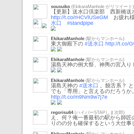
sousuiko
(
EkikaraManhole
がリツイート)
【更新】送水口倶楽部 西新橋
http://t.co/rHCVlUSeGM
お疲れ様
水口
#standpipe
EkikaraManhole
(駅からマンホール)
東大御殿下の
#送水口
http://t.co
EkikaraManhole
(駅からマンホール)
湯島天神の例大祭、神輿の宮入り
EkikaraManhole
(駅からマンホール)
湯島天神の
#送水口
。饒舌系？ 
でも「専用」と言えるのだろうか
http://t.co/m9Nm9w7j7e
regorisu64
(ハイパーSTAPしま次郎)
え、何？俺一番最初の駅から師匠
りのの分も確保するという大仕事