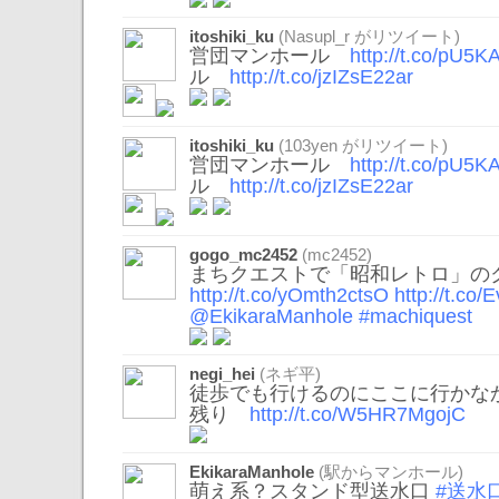
itoshiki_ku
(
Nasupl_r
がリツイート)
営団マンホール
http://t.co/pU5
ル
http://t.co/jzIZsE22ar
itoshiki_ku
(
103yen
がリツイート)
営団マンホール
http://t.co/pU5
ル
http://t.co/jzIZsE22ar
gogo_mc2452
(mc2452)
まちクエストで「昭和レトロ」の
http://t.co/yOmth2ctsO
http://t.co/
@EkikaraManhole
#machiquest
negi_hei
(ネギ平)
徒歩でも行けるのにここに行かな
残り
http://t.co/W5HR7MgojC
EkikaraManhole
(駅からマンホール)
萌え系？スタンド型送水口
#送水