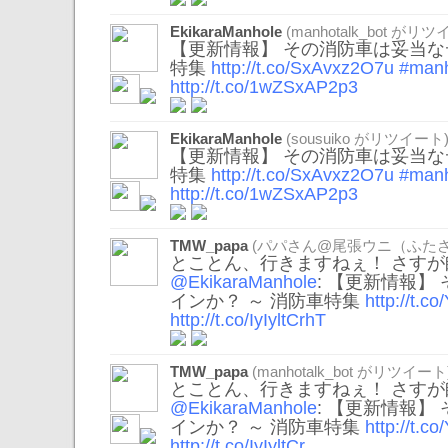
EkikaraManhole
(
manhotalk_bot
がリツイ
【更新情報】 その消防車は妥当な
特集
http://t.co/SxAvxz2O7u
#manh
http://t.co/1wZSxAP2p3
EkikaraManhole
(
sousuiko
がリツイート
【更新情報】 その消防車は妥当な
特集
http://t.co/SxAvxz2O7u
#manh
http://t.co/1wZSxAP2p3
TMW_papa
(パパさん@尾張ウニ（ふたさ
とことん、行きますねぇ！ さすが師
@EkikaraManhole
: 【更新情報】
インか？ ～ 消防車特集
http://t.c
http://t.co/IyIyltCrhT
TMW_papa
(
manhotalk_bot
がリツイート
とことん、行きますねぇ！ さすが師
@EkikaraManhole
: 【更新情報】
インか？ ～ 消防車特集
http://t.c
http://t.co/IyIyltCr
…