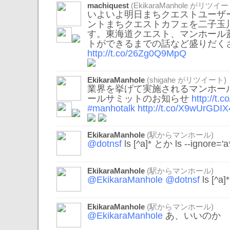
machiquest
(
EkikaraManhole
がリツイー
いよいよ明日まちクエストユーザ
ントまちクエストカフェを二子玉川で1
す。東海道クエスト、マンホール
トができるまでの話など盛りだく
http://t.co/26Zg0Q9MpQ
EkikaraManhole
(
shigahe
がリツイート)
業界を挙げて実施されるマンホール
ールサミットのお知らせ
http://t
#manhotalk
http://t.co/X9wUrGDIX
EkikaraManhole
(駅からマンホール)
@dotnsf
ls [^a]* とか ls --igno
EkikaraManhole
(駅からマンホール)
@EkikaraManhole
@dotnsf
ls [
EkikaraManhole
(駅からマンホール)
@EkikaraManhole
あ、いいのか