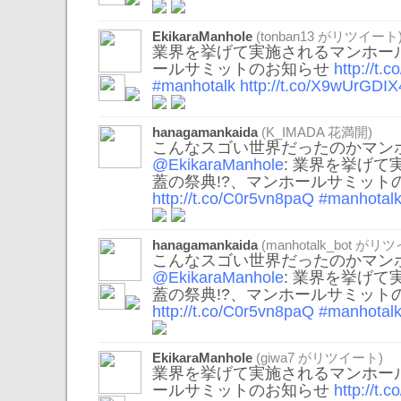
EkikaraManhole
(
tonban13
がリツイート
業界を挙げて実施されるマンホール
ールサミットのお知らせ
http://t
#manhotalk
http://t.co/X9wUrGDIX
hanagamankaida
(K_IMADA 花満開)
こんなスゴい世界だったのかマンホ
@EkikaraManhole
: 業界を挙げ
蓋の祭典!?、マンホールサミット
http://t.co/C0r5vn8paQ
#manhotal
hanagamankaida
(
manhotalk_bot
がリツ
こんなスゴい世界だったのかマンホ
@EkikaraManhole
: 業界を挙げ
蓋の祭典!?、マンホールサミット
http://t.co/C0r5vn8paQ
#manhotal
EkikaraManhole
(
giwa7
がリツイート)
業界を挙げて実施されるマンホール
ールサミットのお知らせ
http://t