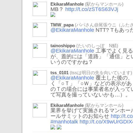
EkikaraManhole
(駅からマンホール)
MB？
http://t.co/zST6S63VJj
TMW_papa
(パパさん@尾張ウニ（ふたさ
@EkikaraManhole
NTT? Tもあ
tainoshippo
(たいのしっぽ N鯖)
@EkikaraManhole
工事でよく見る
が、蓋的には「道路」「通信」と
いうのですかね？
tss_0101
(tssは明日の先を向いています)
@EkikaraManhole
覆土した後の、
く「○Ｔ」「○Ｗ」などの表示が
のＴの場合には事業者名が入って
て写真を撮っていないかも…）。
EkikaraManhole
(駅からマンホール)
業界を挙げて実施されるマンホール
ールサミットのお知らせ
http://t
#manhotalk
http://t.co/X9wUrGDIX