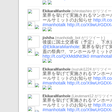
EkikaraManhole
(
shirotashiro
がリツイー
業界を挙げて実施されるマンホール
ールサミットのお知らせ
http://t
#manhotalk
http://t.co/X9wUrGDIX
jishiha
(
manhotalk_bot
がリツイート)
後援に国土交通省（予定）、下水
@EkikaraManhole
: 業界を挙げ
蓋の祭典!?、マンホールサミット
http://t.co/QXMddNt3k0
#manhotal
EkikaraManhole
(
suzuki1224
がリツイー
業界を挙げて実施されるマンホール
ールサミットのお知らせ
http://t
#manhotalk
http://t.co/X9wUrGDIX
EkikaraManhole
(
Lieutenant12
がリツイー
業界を挙げて実施されるマンホール
ールサミットのお知らせ
http://t
#manhotalk
http://t.co/X9wUrGDIX