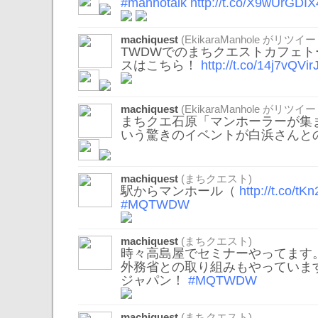
#manhotalk
http://t.co/X9wUrGDIX
machiquest
(
EkikaraManhole
がリツイー
TWDWでのまちクエストカフェ
スはこちら！
http://t.co/14j7vQVir
machiquest
(
EkikaraManhole
がリツイー
まちクエ石原「マンホーラーが集
いう驚きのイベントが白浜さんと
machiquest
(まちクエスト)
駅からマンホール（
http://t.co/tK
#MQTWDW
machiquest
(まちクエスト)
時々高島屋でセミナーやってます
外務省との取り組みもやっていま
ジャパン！
#MQTWDW
machiquest
(まちクエスト)