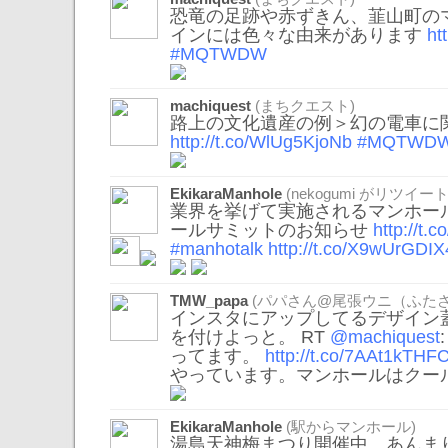
恐竜の足跡や赤ずきん、韮山町の
インには色々な由来があります
ht
#MQTWDW
machiquest
(まちクエスト)
路上の文化遺産の例＞幻の電車に関
http://t.co/WlUg5KjoNb
#MQTWD
EkikaraManhole
(
nekogumi
がリツイート
業界を挙げて実施されるマンホール
ールサミットのお知らせ
http://t
#manhotalk
http://t.co/X9wUrGDIX
TMW_papa
(パパさん@尾張ウニ（ふたさ
インスタにアップしてるデザイン蓋には 
を付けよっと。 RT
@machiquest
ってます。
http://t.co/7AAt1kTHF
やっています。マンホールはクー
EkikaraManhole
(駅からマンホール)
湯島天神梅まつり開催中。あんま