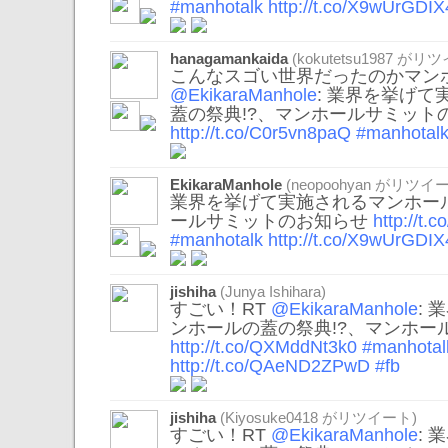
#manhotalk
http://t.co/X9wUrGDIX
hanagamankaida
(
kokutetsu1987
がリツ
こんなスゴい世界だったのかマンホ
@EkikaraManhole
: 業界を挙げ
蓋の祭典!?、マンホールサミット
http://t.co/C0r5vn8paQ
#manhotal
EkikaraManhole
(
neopoohyan
がリツイー
業界を挙げて実施されるマンホール
ールサミットのお知らせ
http://t
#manhotalk
http://t.co/X9wUrGDIX
jishiha
(Junya Ishihara)
すごい！RT
@EkikaraManhole
:
ンホールの蓋の祭典!?、マンホー
http://t.co/QXMddNt3k0
#manhotal
http://t.co/QAeND2ZPwD
#fb
jishiha
(
Kiyosuke0418
がリツイート)
すごい！RT
@EkikaraManhole
: