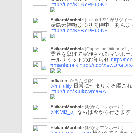
http://t.co/K6BYPEu0KY
EkikaraManhole
(
suzuki1224
がリツイー
湯島天神梅まつり開催中。あんま
http://t.co/K6BYPEu0KY
EkikaraManhole
(
Cuppo_no_hitomi
がリツ
業界を挙げて実施されるマンホール
ールサミットのお知らせ
http://t
#manhotalk
http://t.co/X9wUrGDIX
mfkalon
(かろん提督)
@milulily
日常にせまりくる艦これ
http://t.co/X4Ii8WmaRA
EkikaraManhole
(駅からマンホール)
@KMB_oji
ならば今から行きます
EkikaraManhole
(駅からマンホール)
@my_pace_man
横からすみません