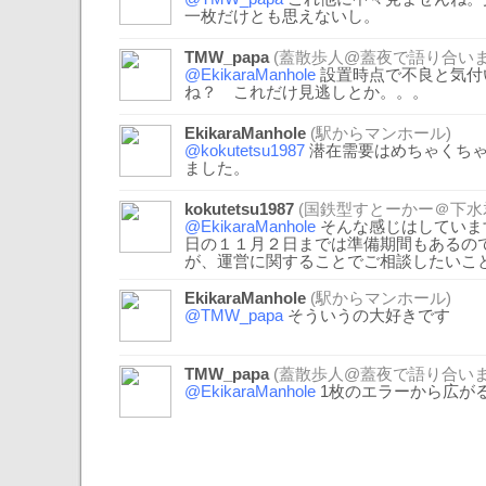
一枚だけとも思えないし。
TMW_papa
(蓋散歩人@蓋夜で語り合いま
@EkikaraManhole
設置時点で不良と気付
ね？ これだけ見逃しとか。。。
EkikaraManhole
(駅からマンホール)
@kokutetsu1987
潜在需要はめちゃくちゃ
ました。
kokutetsu1987
(国鉄型すとーかー＠下水
@EkikaraManhole
そんな感じはしていま
日の１１月２日までは準備期間もあるの
が、運営に関することでご相談したいこ
EkikaraManhole
(駅からマンホール)
@TMW_papa
そういうの大好きです
TMW_papa
(蓋散歩人@蓋夜で語り合いま
@EkikaraManhole
1枚のエラーから広がる