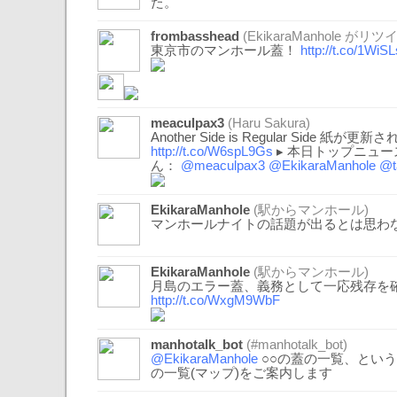
た。
frombasshead
(
EkikaraManhole
がリツイ
東京市のマンホール蓋！
http://t.co/1WiS
meaculpax3
(Haru Sakura)
Another Side is Regular Side 紙が
http://t.co/W6spL9Gs
▸ 本日トップニュ
ん：
@meaculpax3
@EkikaraManhole
@t
EkikaraManhole
(駅からマンホール)
マンホールナイトの話題が出るとは思わ
EkikaraManhole
(駅からマンホール)
月島のエラー蓋、義務として一応残存を
http://t.co/WxgM9WbF
manhotalk_bot
(#manhotalk_bot)
@EkikaraManhole
○○の蓋の一覧、とい
の一覧(マップ)をご案内します