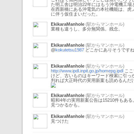
た明工舎は明治22年にはもう沖電機工場
在西新橋にある沖電気の本社機能は、虎
に伴う仮住まいだった。
EkikaraManhole
(駅からマンホール)
業種も違うし、多分無関係。残念。
EkikaraManhole
(駅からマンホール)
@
kokutetsu1987
どこかにありそうです
EkikaraManhole
(駅からマンホール)
http://www.ipdl.inpit.go.jp/homepg.ipdl
ここ
けど、古いものはキーワード検索に引っ
判れば大正時代の実用新案も読めるんだ
EkikaraManhole
(駅からマンホール)
昭和4年の実用新案公告は15210件もあ
見つかるかも。
EkikaraManhole
(駅からマンホール)
見つけた