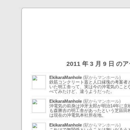
2011 年 3 月 9 日 
EkikaraManhole
(駅からマンホール)
鉄筋コンクリート蓋と人口縁塊の考案者
いた明工舎って、実は今の沖電気のこと
べてみたけど、違うようだった。
EkikaraManhole
(駅からマンホール)
沖電気の前身は沖牙太郎が明治14年に京
も森勝吉の明工舎があったという芝區田
は現在の沖電気本社所在地。
EkikaraManhole
(駅からマンホール)
これはで無関係ということは無いだろう